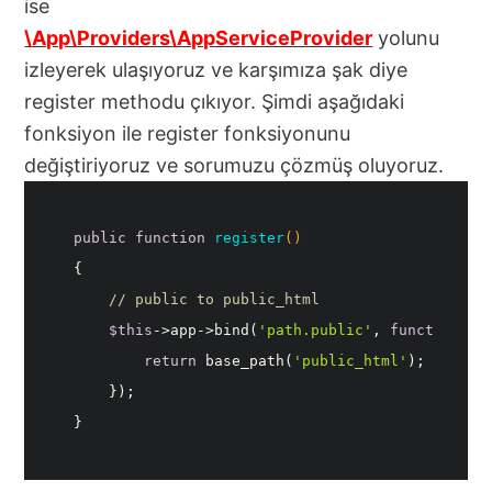
ise
\App\Providers\AppServiceProvider
yolunu
izleyerek ulaşıyoruz ve karşımıza şak diye
register methodu çıkıyor. Şimdi aşağıdaki
fonksiyon ile register fonksiyonunu
değiştiriyoruz ve sorumuzu çözmüş oluyoruz.
public
function
register
()
// public to public_html
$this
->app->bind(
'path.public'
, 
function
()
return
 base_path(
'public_html'
}