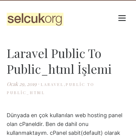
toggl
menu
Laravel Public To
Public_html İşlemi
Ocak 29, 2019
⋅
LARAVEL,PUBLIC TO
PUBLIC_HTML
Dünyada en çok kullanılan web hosting panel
olan cPaneldir. Ben de dahil onu
kullanmaktayım. cPanel sabit(default) olarak